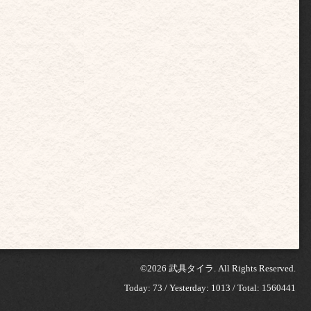
©2026
武具タイラ
. All Rights Reserved.
Today:
73
/ Yesterday:
1013
/ Total:
1560441