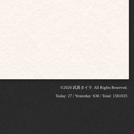
©2026
武具タイラ
. All Rights Reserved.
Today:
27
/ Yesterday:
636
/ Total:
1561635