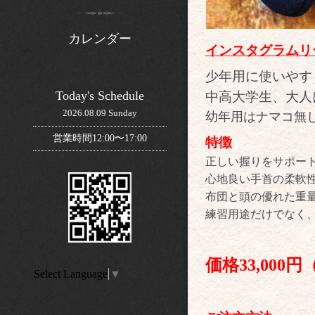
カレンダー
インスタグラムリ
少年用に使いやす
Today's Schedule
中高大学生、大人
2026.08.09 Sunday
幼年用はナマコ無
営業時間12:00〜17:00
特徴
正しい握りをサポー
心地良い手首の柔軟
布団と頭の優れた重
練習用途だけでなく
価格33,000
円
Select Language
▼