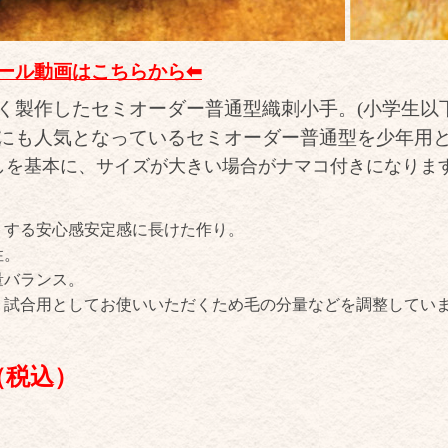
ール動画はこちらから⬅︎
く製作したセミオーダー普通型織刺小手。(小学生以下
にも人気となっているセミオーダー普通型を少年用
しを基本に、サイズが大きい場合がナマコ付きになりま
トする安心感安定感に長けた作り。
性。
量バランス。
、試合用としてお使いいただくため毛の分量などを調整してい
（税込）