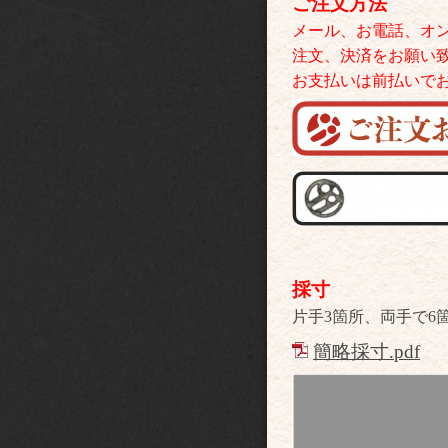
ご注文方法
メール、お電話、オ
注文、決済をお願い
お支払いは前払いで
採寸
片手3箇所、両手で6
簡略採寸.pdf